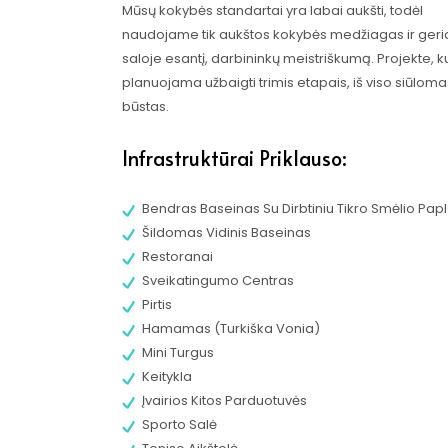
Mūsų kokybės standartai yra labai aukšti, todėl
naudojame tik aukštos kokybės medžiagas ir geri
saloje esantį, darbininkų meistriškumą. Projekte, ku
planuojama užbaigti trimis etapais, iš viso siūloma
būstas.
Infrastruktūrai Priklauso:
Bendras Baseinas Su Dirbtiniu Tikro Smėlio Pap
Šildomas Vidinis Baseinas
Restoranai
Sveikatingumo Centras
Pirtis
Hamamas (Turkiška Vonia)
Mini Turgus
Keitykla
Įvairios Kitos Parduotuvės
Sporto Salė