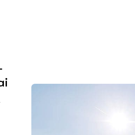
-
ai
r