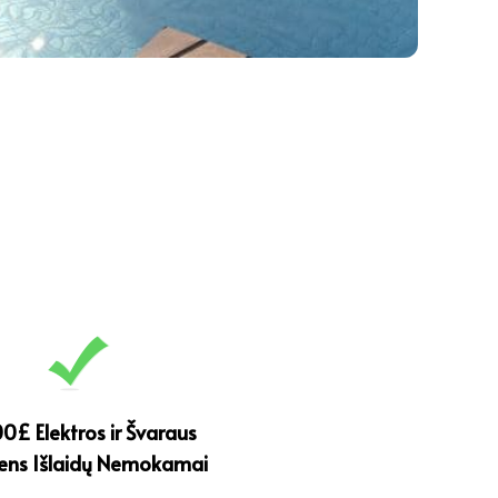
00
£ Elektros ir Švaraus
ens Išlaidų Nemokamai