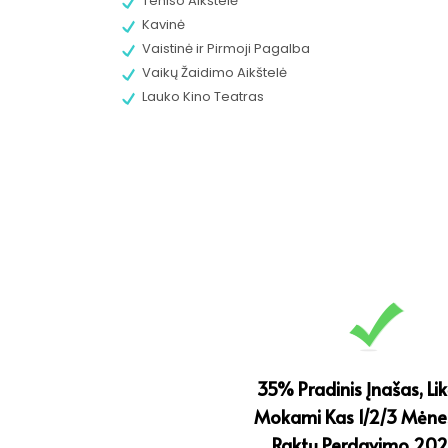
Teniso Aikštelė
Kavinė
Vaistinė ir Pirmoji Pagalba
Vaikų Žaidimo Aikštelė
Lauko Kino Teatras
35% Pradinis Įnašas, Li
Mokami Kas 1/2/3 Mėnes
Raktų Perdavimo 202