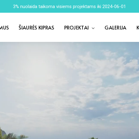
3% nuolaida taikoma visiems projektams iki 2024-06-01
 MUS
ŠIAURĖS KIPRAS
PROJEKTAI
GALERIJA