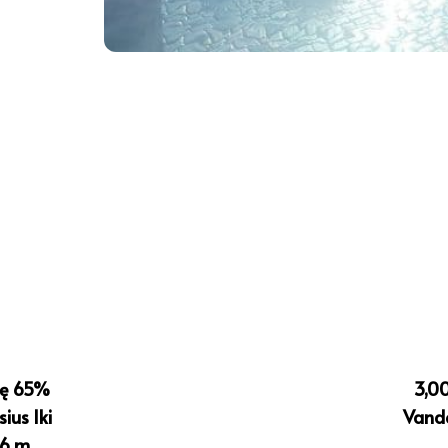
kę 65%
3,0
ius Iki
Vand
6 m.