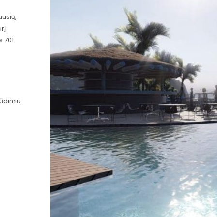
ausią,
rį
s 701
lūdimiu