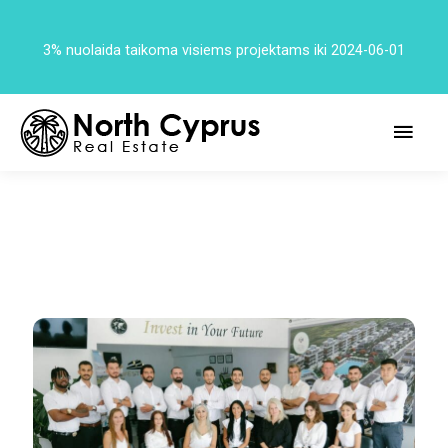
3% nuolaida taikoma visiems projektams iki 2024-06-01