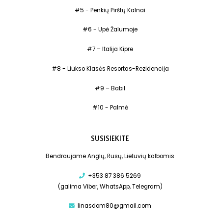
#5 - Penkių Pirštų Kalnai
#6 - Upė Žalumoje
#7 – Italija Kipre
#8 - Liukso Klasės Resortas-Rezidencija
#9 – Babil
#10 - Palmė
SUSISIEKITE
Bendraujame Anglų, Rusų, Lietuvių kalbomis
+353 87 386 5269
(galima Viber, WhatsApp, Telegram)
linasdom80@gmail.com