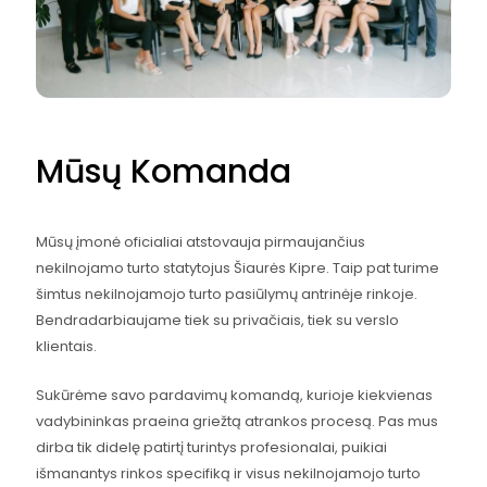
Mūsų Komanda
Mūsų įmonė oficialiai atstovauja pirmaujančius
nekilnojamo turto statytojus Šiaurės Kipre. Taip pat turime
šimtus nekilnojamojo turto pasiūlymų antrinėje rinkoje.
Bendradarbiaujame tiek su privačiais, tiek su verslo
klientais.
Sukūrėme savo pardavimų komandą, kurioje kiekvienas
vadybininkas praeina griežtą atrankos procesą. Pas mus
dirba tik didelę patirtį turintys profesionalai, puikiai
išmanantys rinkos specifiką ir visus nekilnojamojo turto